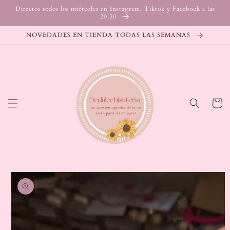
Ir
Directos todos los miércoles en Instagram, Tiktok y Facebook a las
directamente
20:30
al contenido
NOVEDADES EN TIENDA TODAS LAS SEMANAS
Carrito
Ir
directamente
a la
información
del producto