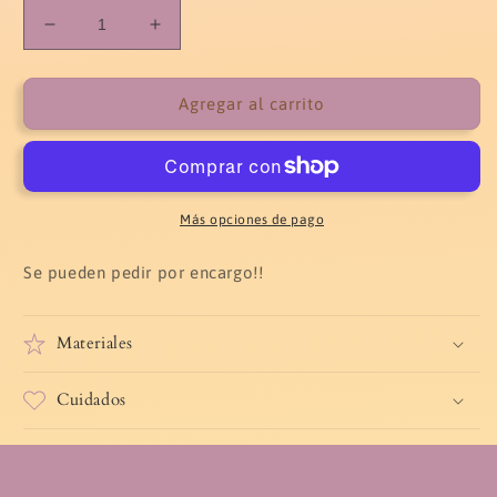
Reducir
Aumentar
cantidad
cantidad
para
para
Pendientes
Pendientes
Agregar al carrito
luna
luna
y
y
estrellas
estrellas
Más opciones de pago
Se pueden pedir por encargo!!
Materiales
Cuidados