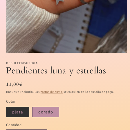
Abrir
elemento
multimedia
DEDULCEBISUTERIA
Pendientes luna y estrellas
1
en
una
ventana
Precio
11,00€
modal
habitual
Impuesto incluido. Los
gastos de envío
se calculan en la pantalla de pago.
Color
plata
dorado
Cantidad