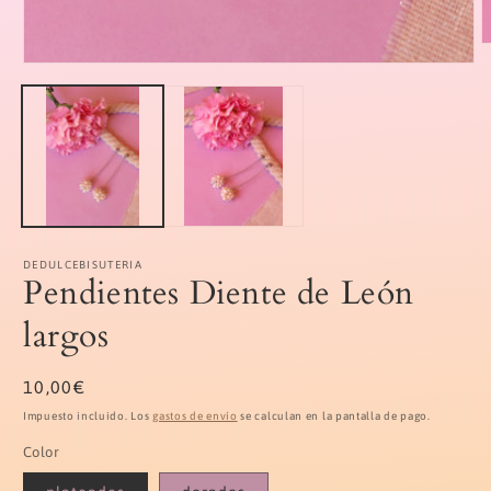
A
e
Abrir
m
elemento
2
multimedia
e
1
u
en
v
una
m
ventana
modal
DEDULCEBISUTERIA
Pendientes Diente de León
largos
Precio
10,00€
habitual
Impuesto incluido. Los
gastos de envío
se calculan en la pantalla de pago.
Color