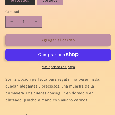
plateados
dorados
Cantidad
Reducir
Aumentar
cantidad
cantidad
para
para
Pendientes
Pendientes
Agregar al carrito
Diente
Diente
de
de
León
León
largos
largos
Más opciones de pago
Son la opción perfecta para regalar, no pesan nada,
quedan elegantes y preciosos, una muestra de la
primavera. Los puedes conseguir en dorado y en
plateado. ¡Hecho a mano con mucho cariño!