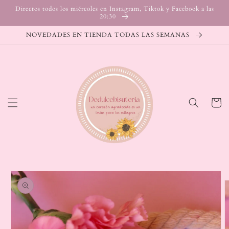
Ir
Directos todos los miércoles en Instagram, Tiktok y Facebook a las
directamente
20:30
al contenido
NOVEDADES EN TIENDA TODAS LAS SEMANAS
Carrito
Ir
directamente
a la
información
del producto