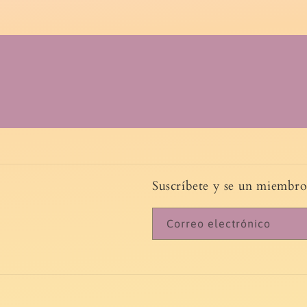
Abrir
elemento
multimedia
1
en
una
ventana
modal
Suscríbete y se un miembr
Correo electrónico