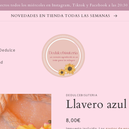
ectos todos los miércoles en Instagram, Tiktok y Facebook a las 20:30
NOVEDADES EN TIENDA TODAS LAS SEMANAS
Dedulce
ad
DEDULCEBISUTERIA
Llavero azul
Precio
8,00€
habitual
Impuesto incluido. Los
gastos de en