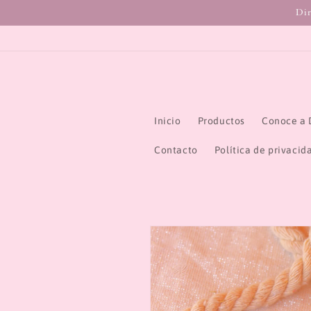
Ir
Dir
directamente
al contenido
Inicio
Productos
Conoce a 
Contacto
Política de privacid
Ir
directamente
a la
información
del producto