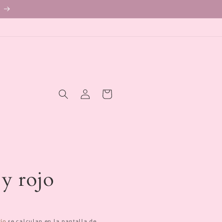
Iniciar
Carrito
sesión
 y rojo
vío
se calculan en la pantalla de