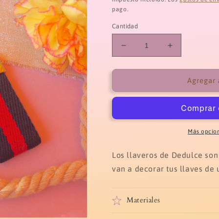
pago.
Cantidad
Reducir
Aumentar
cantidad
cantidad
para
para
Llavero
Llavero
Agregar 
azul
azul
y
y
rojo
rojo
Más opcio
Los llaveros de Dedulce son
van a decorar tus llaves de 
Materiales