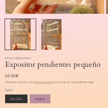
Abrir
A
elemento
e
multimedia
m
1
2
en
e
una
u
ventana
v
modal
m
DEDULCEBISUTERIA
Expositor pendientes pequeño
Precio
10,00€
habitual
Impuesto incluido. Los
gastos de envío
se calculan en la pantalla de pago.
Color
dorado
negro