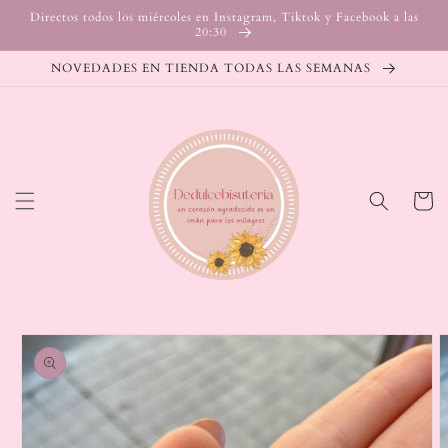
Ir
Directos todos los miércoles en Instagram, Tiktok y Facebook a las
directamente
20:30
al contenido
NOVEDADES EN TIENDA TODAS LAS SEMANAS
Carrito
Ir
directamente
a la
información
del producto