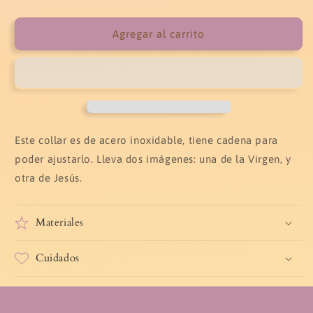
cantidad
cantidad
para
para
Collar
Collar
Agregar al carrito
escapulario
escapulario
de
de
nacar
nacar
Este collar es de acero inoxidable, tiene cadena para
poder ajustarlo. Lleva dos imágenes: una de la Virgen, y
otra de Jesús.
Materiales
Cuidados