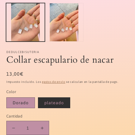
elemento
e
multimedia
m
1
2
en
e
una
u
ventana
v
modal
m
DEDULCEBISUTERIA
Collar escapulario de nacar
Precio
13,00€
habitual
Impuesto incluido. Los
gastos de envío
se calculan en la pantalla de pago.
Color
Dorado
plateado
Cantidad
Reducir
Aumentar