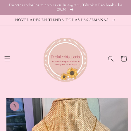
Ir
Directos todos los miércoles en Instagram, Tiktok y Facebook a las
directamente
20:30
al contenido
NOVEDADES EN TIENDA TODAS LAS SEMANAS
Carrito
Ir
directamente
a la
información
del producto