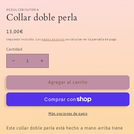
Abrir
elemento
multimedia
DEDULCEBISUTERIA
Collar doble perla
1
en
una
ventana
Precio
13,00€
modal
habitual
Impuesto incluido. Los
gastos de envío
se calculan en la pantalla de pago.
Cantidad
Reducir
Aumentar
cantidad
cantidad
para
para
Collar
Collar
Agregar al carrito
doble
doble
perla
perla
Más opciones de pago
Este collar doble perla está hecho a mano arriba tiene