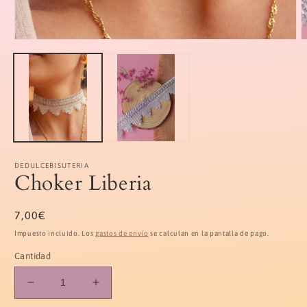
Abrir
A
elemento
e
multimedia
m
1
2
en
e
una
u
ventana
v
modal
m
DEDULCEBISUTERIA
Choker Liberia
Precio
7,00€
habitual
Impuesto incluido. Los
gastos de envío
se calculan en la pantalla de pago.
Cantidad
Reducir
Aumentar
cantidad
cantidad