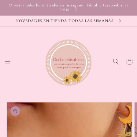
Ir
Directos todos los miércoles en Instagram, Tiktok y Facebook a las
directamente
20:30
al contenido
NOVEDADES EN TIENDA TODAS LAS SEMANAS
Carrito
Ir
directamente
a la
información
del producto