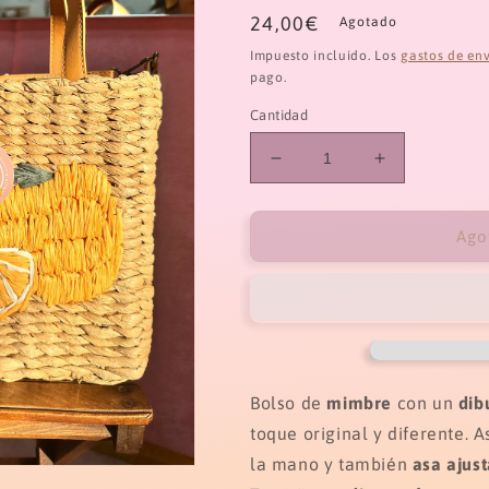
Precio
24,00€
Agotado
habitual
Impuesto incluido. Los
gastos de en
pago.
Cantidad
Reducir
Aumentar
cantidad
cantidad
para
para
Bolso
Bolso
Ago
de
de
mimbre
mimbre
dibujo
dibujo
de
de
naranja
naranja
asas
asas
ajustables
ajustables
Bolso de
mimbre
con un
dibu
toque original y diferente. 
la mano y también
asa ajus