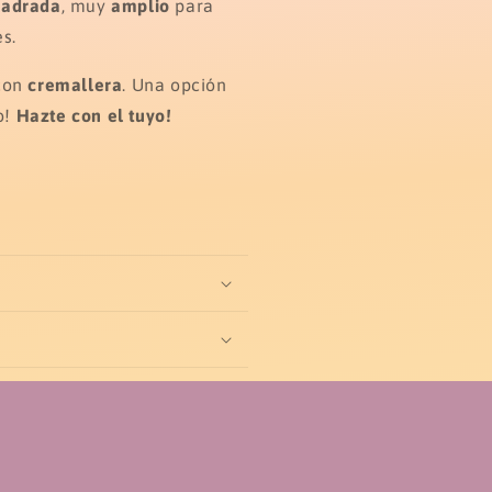
uadrada
, muy
amplio
para
s.
 con
cremallera
. Una opción
o!
Hazte con el tuyo!