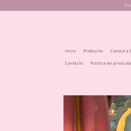
Ir
Dir
directamente
al contenido
Inicio
Productos
Conoce a 
Contacto
Política de privacid
Ir
directamente
a la
información
del producto